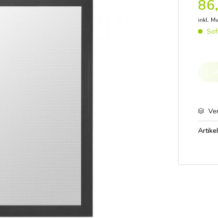
86,
inkl. M
Sofo
A
Ver
Artikel