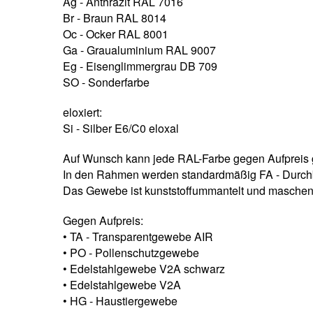
Ag - Anthrazit RAL 7016
Br - Braun RAL 8014
Oc - Ocker RAL 8001
Ga - Graualuminium RAL 9007
Eg - Eisenglimmergrau DB 709
SO - Sonderfarbe
eloxiert:
Si - Silber E6/C0 eloxal
Auf Wunsch kann jede RAL-Farbe gegen Aufpreis g
In den Rahmen werden standardmäßig FA - Durchbl
Das Gewebe ist kunststoffummantelt und maschenf
Gegen Aufpreis:
• TA - Transparentgewebe AIR
• PO - Pollenschutzgewebe
• Edelstahlgewebe V2A schwarz
• Edelstahlgewebe V2A
• HG - Haustiergewebe