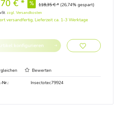
70 € *
118,35 € *
(26,74% gespart)
wSt.
zzgl. Versandkosten
rt versandfertig, Lieferzeit ca. 1-3 Werktage
rtikel konfigurieren
gleichen
Bewerten
-Nr.:
Insectotec79924