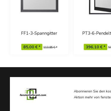
FF1-3-Spanngitter
PT3-6-Pendelt
Spannrahmen innen
Zargenrahmen-
falz
Falz
85,00 € *
396,10 € *
113,85 € *
50
Abonnieren Sie den kos
Aktion mehr von fenster