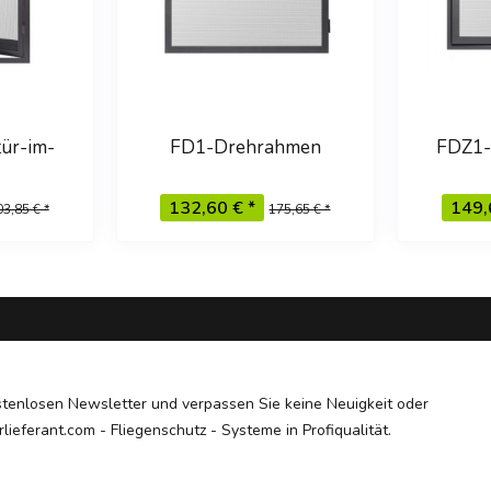
ür-im-
FD1-Drehrahmen
FDZ1-
flach-
mit 
132,60 € *
149,
3,85 € *
175,65 € *
tenlosen Newsletter und verpassen Sie keine Neuigkeit oder
lieferant.com - Fliegenschutz - Systeme in Profiqualität.