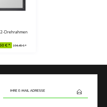
2-Drehrahmen
Zargenrahmen
60 € *
194,45 € *
Ich habe die
Datenschutzbestimmungen
zur Kenntnis
genommen.