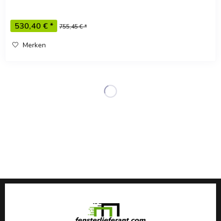
8001 Ga -...
530,40 € *
755,45 € *
Merken